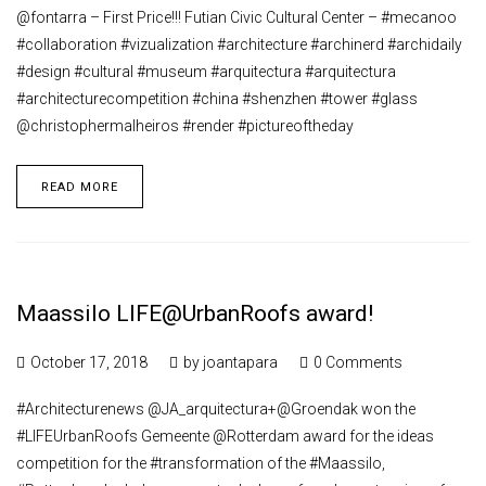
@fontarra – First Price!!! Futian Civic Cultural Center – #mecanoo
#collaboration #vizualization #architecture #archinerd #archidaily
#design #cultural #museum #arquitectura #arquitectura
#architecturecompetition #china #shenzhen #tower #glass
@christophermalheiros #render #pictureoftheday
READ MORE
Maassilo LIFE@UrbanRoofs award!
October 17, 2018
by
joantapara
0 Comments
#Architecturenews @JA_arquitectura+@Groendak won the
#LIFEUrbanRoofs Gemeente @Rotterdam award for the ideas
competition for the #transformation of the #Maassilo,