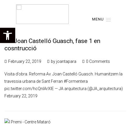
MENU
Open toolbar
Av. Joan Castelló Guasch, fase 1 en
cosntrucció
February 22, 2019
by
joantapara
0 Comments
Visita d’obra. Reforma Av. Joan Castelló Guasch. Humanitzem la
travessia urbana de Sant Ferran #Formentera
pic.twitter.com/hcQnlArXlE — JA arquitectura (@JA_arquitectura)
February 22, 2019