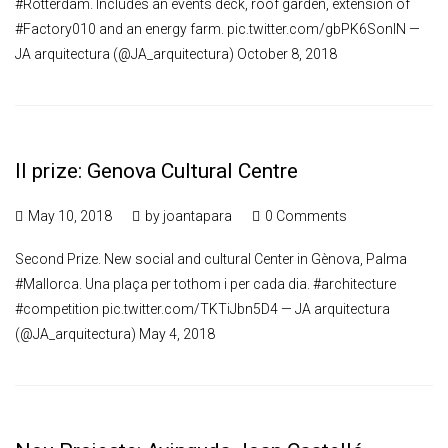
#Rotterdam. Includes an events deck, roof garden, extension of
#Factory010 and an energy farm. pic.twitter.com/gbPK6SonlN —
JA arquitectura (@JA_arquitectura) October 8, 2018
II prize: Genova Cultural Centre
May 10, 2018
by
joantapara
0 Comments
Second Prize. New social and cultural Center in Gènova, Palma
#Mallorca. Una plaça per tothom i per cada dia. #architecture
#competition pic.twitter.com/TKTiJbn5D4 — JA arquitectura
(@JA_arquitectura) May 4, 2018