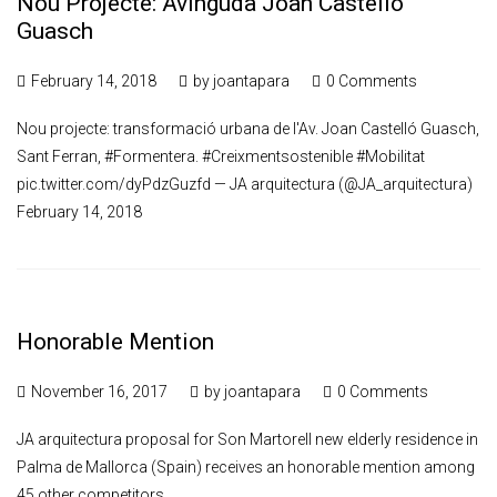
Nou Projecte: Avinguda Joan Castelló
Guasch
February 14, 2018
by
joantapara
0 Comments
Nou projecte: transformació urbana de l'Av. Joan Castelló Guasch,
Sant Ferran, #Formentera. #Creixmentsostenible #Mobilitat
pic.twitter.com/dyPdzGuzfd — JA arquitectura (@JA_arquitectura)
February 14, 2018
Honorable Mention
November 16, 2017
by
joantapara
0 Comments
JA arquitectura proposal for Son Martorell new elderly residence in
Palma de Mallorca (Spain) receives an honorable mention among
45 other competitors.