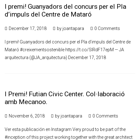
I premi! Guanyadors del concurs per el Pla
d’impuls del Centre de Mataró
December 17, 2018
by
joantapara
0 Comments
I premi! Guanyadors del concurs per el Pla d’impuls del Centre de
Mataró #creixementsostenible https://t.co/SIRdF17epM — JA
arquitectura (@JA_arquitectura) December 17, 2018
I Premi! Futian Civic Center. Col·laboració
amb Mecanoo.
November 6, 2018
by
joantapara
0 Comments
Ver esta publicación en Instagram Very proud to be part of the
#inception of this project working together with the great architect