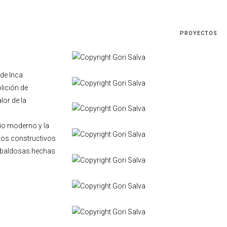
PROYECTOS
 de Inca
lición de
lor de la
io moderno y la
ntos constructivos
y baldosas hechas