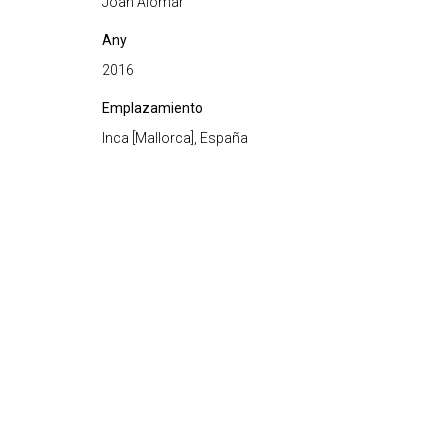
Joan Alomar
Any
2016
Emplazamiento
Inca [Mallorca], España