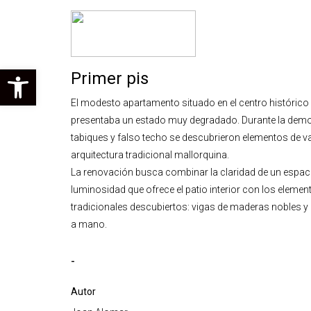
Abrir barra de herramientas
Primer pis
El modesto apartamento situado en el centro histórico
presentaba un estado muy degradado. Durante la demo
tabiques y falso techo se descubrieron elementos de va
arquitectura tradicional mallorquina.
La renovación busca combinar la claridad de un espac
luminosidad que ofrece el patio interior con los eleme
tradicionales descubiertos: vigas de maderas nobles 
a mano.
-
Autor