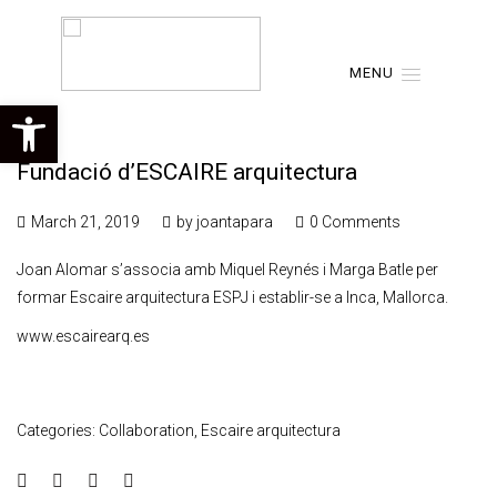
MENU
Open toolbar
Fundació d’ESCAIRE arquitectura
March 21, 2019
by
joantapara
0 Comments
Joan Alomar s’associa amb Miquel Reynés i Marga Batle per
formar Escaire arquitectura ESPJ i establir-se a Inca, Mallorca.
www.escairearq.es
Categories:
Collaboration
,
Escaire arquitectura